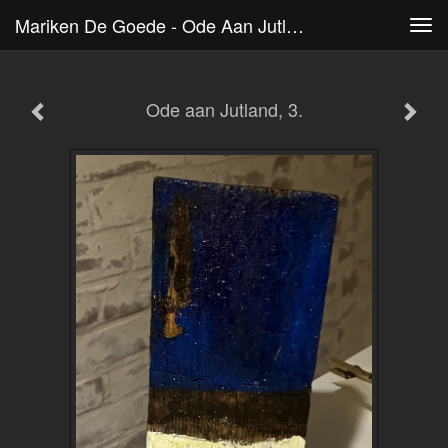
Mariken De Goede - Ode Aan Jutland, 3.
Tog
navi
Ode aan Jutland, 3.