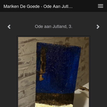
Mariken De Goede - Ode Aan Jutland, 3.
Tog
navi
Ode aan Jutland, 3.